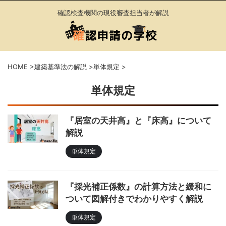
確認検査機関の現役審査担当者が解説
HOME
>
建築基準法の解説
>
単体規定
>
単体規定
『居室の天井高』と『床高』について
解説
単体規定
『採光補正係数』の計算方法と緩和に
ついて図解付きでわかりやすく解説
単体規定