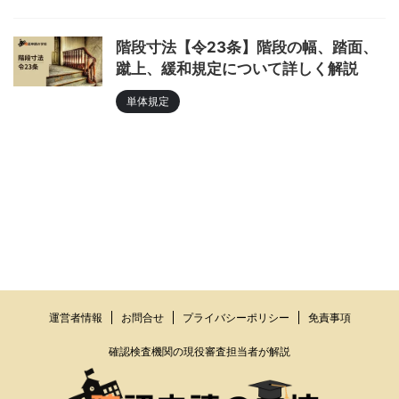
『階段の手すり』についてよくある疑
問に答えます
単体規定
階段寸法【令23条】階段の幅、踏面、
蹴上、緩和規定について詳しく解説
単体規定